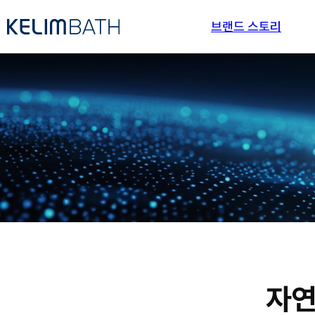
브랜드 스토리
자연