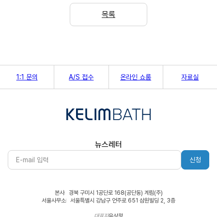
목록
1:1 문의
A/S 접수
온라인 쇼룸
자료실
뉴스레터
신청
본사
경북 구미시 1공단로 168(공단동) 계림(주)
서울사무소
서울특별시 강남구 언주로 651 삼원빌딩 2, 3층
대표자
유상정