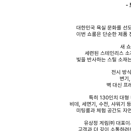
-
대한민국 욕실 문화를 선
이번 쇼룸은 단순한 제품 
새 
세련된 스테인리스 소
빛을 반사하는 스틸 소재
전시 방
변기
벽 대신 프
특히
130
인치 대형
비데
,
세면기
,
수전
,
샤워기 등
미팅룸과 체험 공간도 자
유상정 계림㈜ 대표이
고객과 더 깊이 소통하려