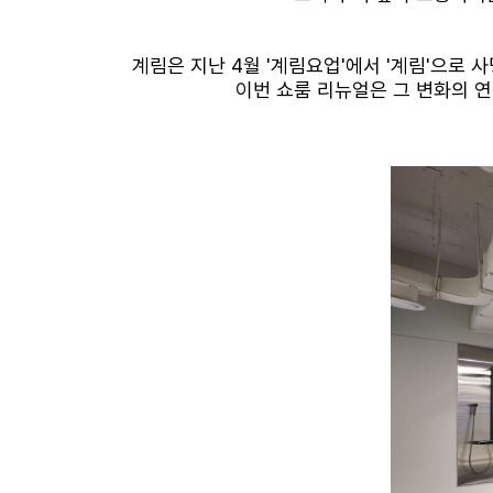
계림은 지난
4
월
'
계림요업
'
에서
'
계림
'
으로 사
이번 쇼룸 리뉴얼은 그 변화의 