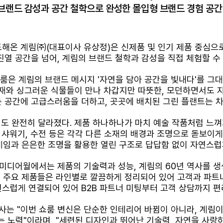
 브랜드 감성과 공간 철학으로 완성한 몰입형 브랜드 경험 공간
도해온 계림㈜
(
대표이사 유상정
)
은 신제품 및 인기 제품 중심으
진열 공간을 넘어
,
계림의 브랜드 철학과 감성을 직접 체험할 수
쇼룸은 계림의 브랜드 메시지
'
자연을 담아 공간을 빛내다
'
를 그
재와 싱그러운 식물들이 만나 차갑지만 따뜻한
,
모던하면서도 
는 공간에 고급스러움을 더하고
,
곳곳에 배치된 그린 플랜트는 
식도 완전히 달라졌다
.
제품 하나하나가 마치 예술 작품처럼 느
,
샤워기
,
수전 등은 각각 다른 소재의 배경과 조명으로 돋보이
레임과 은은한 조명을 활용한 열린 구조로 답답함 없이 자연스
 미디어월에서는 제품의 기술력과 성능
,
계림의
60
년 역사를 생
 주요 제품들은 라인별로 깔끔하게 정리되어 있어 고객과 파트
연스럽게 연결되어 있어
B2B
파트너 미팅부터 고객 상담까지 편
사는
"
이번 쇼룸 변신은 단순한 인테리어 바뀜이 아니라
,
계림이
는 노력
"
이라며
, "
세련된 디자인과 뛰어난 기술력
,
자연을 사랑