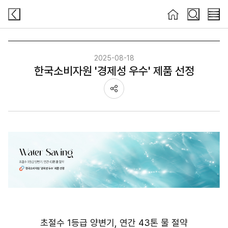
검색
검색
메뉴
2025-08-18
한국소비자원 '경제성 우수' 제품 선정
공유하기
초절수 1등급 양변기, 연간 43톤 물 절약