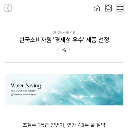
검색
검색
메뉴
2025-08-18
한국소비자원 '경제성 우수' 제품 선정
공유하기
초절수 1등급 양변기, 연간 43톤 물 절약