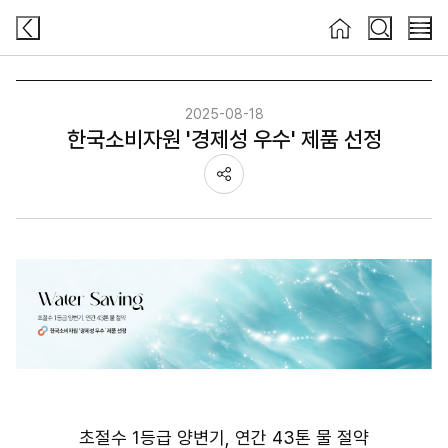
검색
검색
메뉴
2025-08-18
한국소비자원 '경제성 우수' 제품 선정
공유하기
초절수 1등급 양변기, 연간 43톤 물 절약